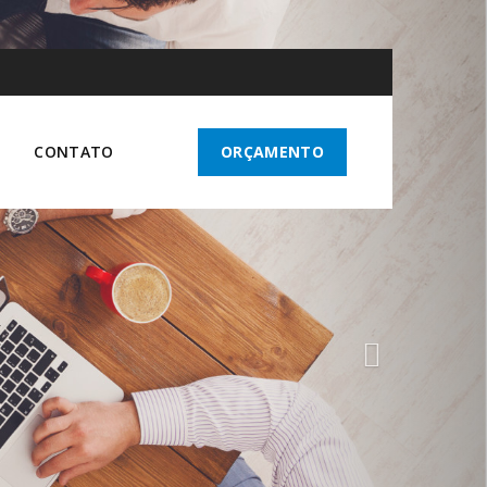
N
e
x
t
CONTATO
ORÇAMENTO